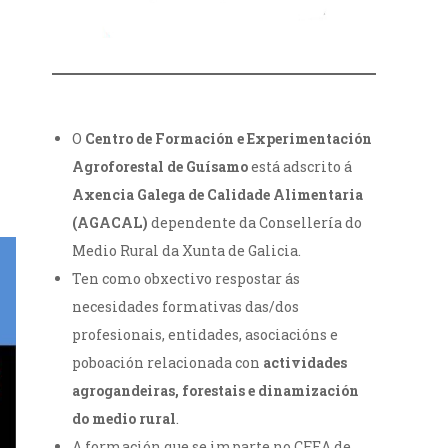
O
Centro de Formación e Experimentación
Agroforestal de Guísamo
está adscrito á
Axencia Galega de Calidade Alimentaria
(AGACAL)
dependente da Consellería do
Medio Rural da Xunta de Galicia.
Ten como obxectivo respostar ás
necesidades formativas das/dos
profesionais, entidades, asociacións e
poboación relacionada con
actividades
agrogandeiras, forestais e dinamización
do medio rural
.
A formación que se imparte no CFEA de