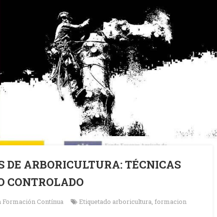
S DE ARBORICULTURA: TÉCNICAS
EO CONTROLADO
n
Formación Contínua
Etiquetado
arboricultura
,
formacion