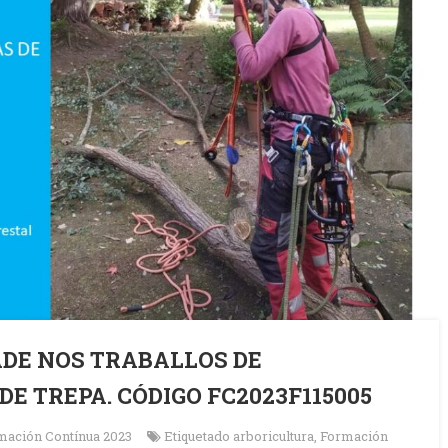
ADE NOS TRABALLOS DE
E TREPA. CÓDIGO FC2023F115005
mación Contínua 2023
Etiquetado
arboricultura
,
Formación