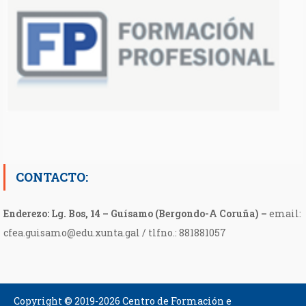
CONTACTO:
Enderezo: Lg. Bos, 14 – Guísamo (Bergondo-A Coruña) –
email:
cfea.guisamo@edu.xunta.gal / tlfno.: 881881057
Copyright © 2019-2026 Centro de Formación e