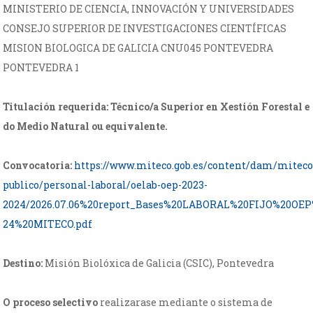
MINISTERIO DE CIENCIA, INNOVACIÓN Y UNIVERSIDADES
CONSEJO SUPERIOR DE INVESTIGACIONES CIENTÍFICAS
MISION BIOLOGICA DE GALICIA CNU045 PONTEVEDRA
PONTEVEDRA 1
Titulación requerida: Técnico/a Superior en Xestión Forestal e
do Medio Natural ou equivalente.
Convocatoria:
https://www.miteco.gob.es/content/dam/mitec
publico/personal-laboral/oelab-oep-2023-
2024/2026.07.06%20report_Bases%20LABORAL%20FIJO%20OEP
24%20MITECO.pdf
Destino:
Misión Biolóxica de Galicia (CSIC), Pontevedra
O proceso selectivo
realizarase mediante o sistema de