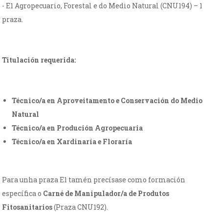
- E1 Agropecuario, Forestal e do Medio Natural (CNU194) – 1
praza.
Titulación requerida:
Técnico/a en Aproveitamento e Conservación do Medio
Natural
Técnico/a en Produción Agropecuaria
Técnico/a en Xardinaría e Floraría
Para unha praza E1 tamén precísase como formación
específica o
Carné de Manipulador/a de Produtos
Fitosanitarios
(Praza CNU192).