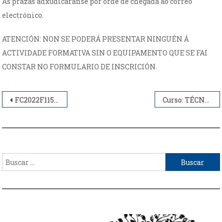
As prazas adxudicaranse por orde de chegada ao correo
electrónico.
ATENCIÓN: NON SE PODERÁ PRESENTAR NINGUÉN Á
ACTIVIDADE FORMATIVA SIN O EQUIPAMENTO QUE SE FAI
CONSTAR NO FORMULARIO DE INSCRICIÓN.
Navegación
FC2022F115002 – SEGURIDADE NOS TRABALLOS DE ARBORICULTURA. TALA E APEO CONTROLADO DE ÁRBORES CON TÉCNICAS DE TREPA.
Curso: TÉCNICAS DE TRABALLO E SEGURIDADE NO EMPREGO DA DESBROZADORA MANUAL
de
entradas
Buscar: