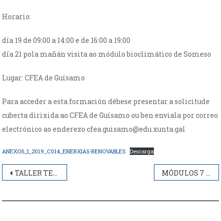
Horario:
día 19 de 09:00 a 14:00 e de 16:00 a 19:00
día 21 pola mañán visita ao módulo bioclimático de Someso
Lugar: CFEA de Guísamo
Para acceder a esta formación débese presentar a solicitude
cuberta dirixida ao CFEA de Guísamo ou ben enviala por correo
electrónico ao enderezo cfea.guisamo@edu.xunta.gal
ANEXOS_I_2019_C014_ENERXIAS-RENOVABLES
Descarga
Navegación
TALLER TEMÁTICO SOBRE TÉCNICAS DE PRODUCIÓN DOS CULTIVOS DO LIÑO E O CÁÑAMO
MÓDULOS 7 E 8. APTITUDE EMPRESARIAL AGRARIA. CULTIVOS INTENSIVOS
de
entradas