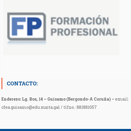
CONTACTO:
Enderezo: Lg. Bos, 14 – Guísamo (Bergondo-A Coruña) –
email:
cfea.guisamo@edu.xunta.gal / tlfno.: 881881057